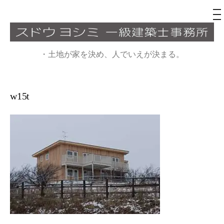
メ
ニ
ュ
コ
ー
ン
・土地が家を決め、人でいえが決まる。
テ
ン
ツ
w15t
へ
ス
キ
ッ
プ