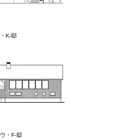
・K-邸
ウ・F-邸