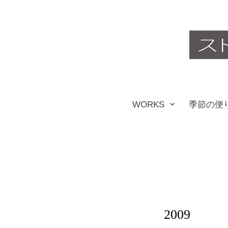
コ
ン
テ
ン
ツ
WORKS
季節の便
へ
ス
キ
ッ
プ
2009