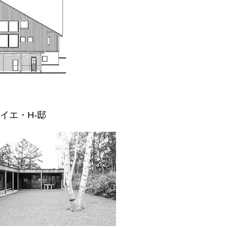
イエ・H-邸