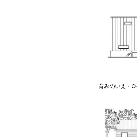
育みのいえ・O