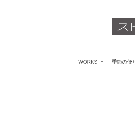
コ
ン
テ
ン
ツ
WORKS
季節の便
へ
ス
キ
ッ
プ