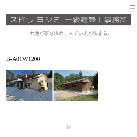
メ
ニ
ュ
コ
ー
ン
・土地が家を決め、人でいえが決まる。
テ
ン
ツ
B-A01W1200
へ
ス
キ
ッ
プ