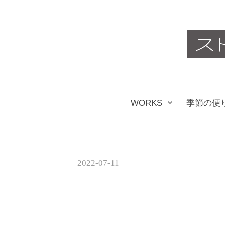
コ
ン
テ
ン
ツ
WORKS
季節の便
へ
ス
キ
2022-07-11
ッ
プ