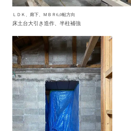
ＬＤＫ、廊下、ＭＢＲ6,0帖方向
床土台大引き造作、半柱補強