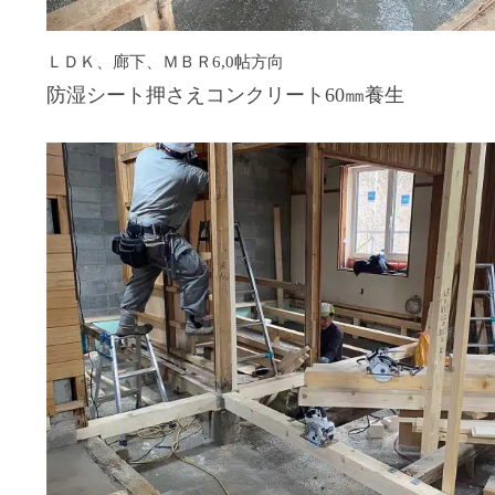
ＬＤＫ、廊下、ＭＢＲ6,0帖方向
防湿シート押さえコンクリート60㎜養生