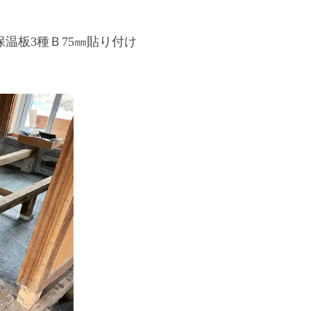
温板3種Ｂ75㎜貼り付け