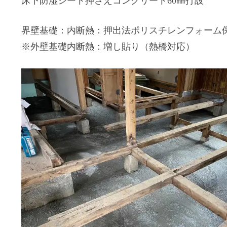
床下防湿シート押さえコンクリート60㎜打設
界壁基礎：内断熱：押出法ポリスチレンフォーム保
※外壁基礎内断熱：増し貼り（熱橋対応）