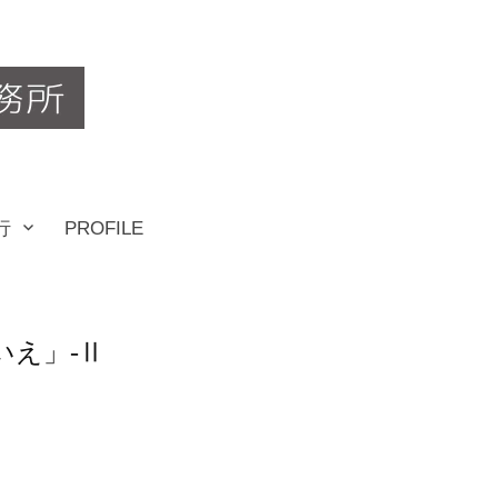
行
PROFILE
いえ」-Ⅱ