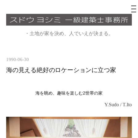
メ
ニ
ュ
コ
ー
ン
・土地が家を決め、人でいえが決まる。
テ
ン
ツ
1990-06-30
へ
海の見える絶好のロケーションに立つ家
ス
キ
ッ
海を眺め、趣味を楽しむ2世帯の家
プ
Y.Sudo / T.Ito