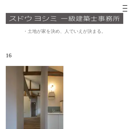
メ
ニ
ュ
コ
ー
ン
・土地が家を決め、人でいえが決まる。
テ
ン
ツ
16
へ
ス
キ
ッ
プ