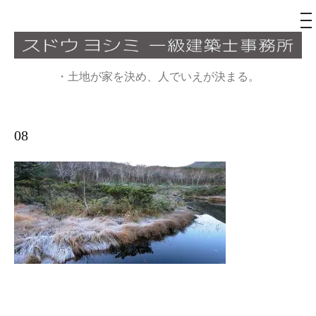
メ
ニ
ュ
コ
ー
ン
・土地が家を決め、人でいえが決まる。
テ
ン
ツ
08
へ
ス
キ
ッ
プ