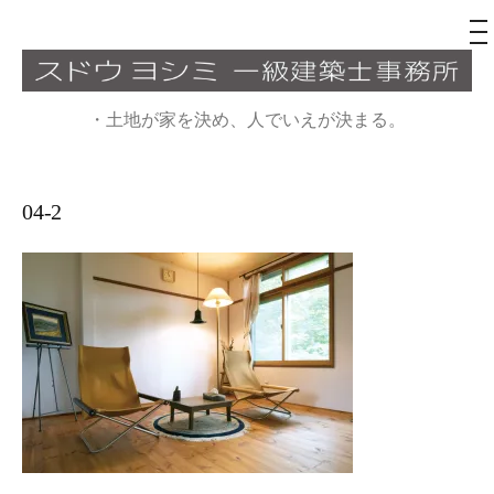
メ
ニ
ュ
コ
ー
ン
・土地が家を決め、人でいえが決まる。
テ
ン
ツ
04-2
へ
ス
キ
ッ
プ