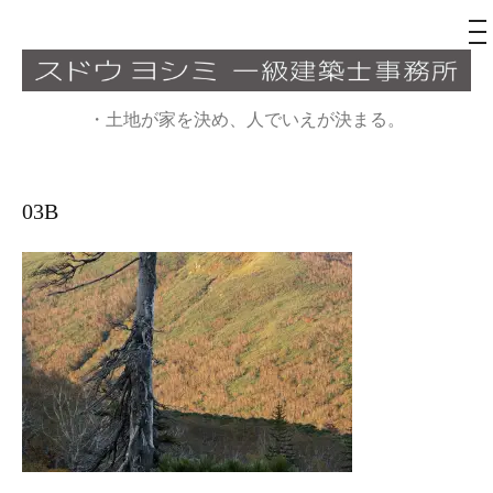
メ
ニ
ュ
コ
ー
ン
・土地が家を決め、人でいえが決まる。
テ
ン
ツ
03B
へ
ス
キ
ッ
プ