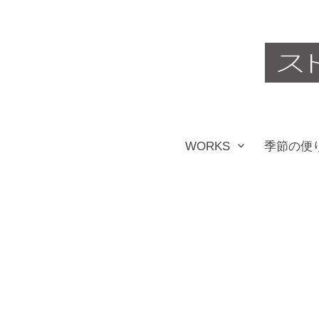
コ
ン
テ
ン
ツ
WORKS
季節の便
へ
ス
キ
ッ
プ