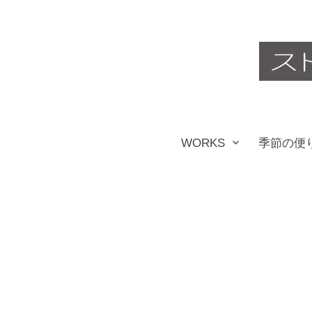
コ
ン
テ
ン
ツ
WORKS
季節の便
へ
ス
キ
ッ
プ