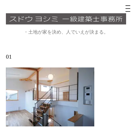
メ
ニ
ュ
コ
ー
ン
・土地が家を決め、人でいえが決まる。
テ
ン
ツ
01
へ
ス
キ
ッ
プ