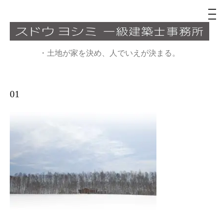
メ
ニ
ュ
コ
ー
ン
・土地が家を決め、人でいえが決まる。
テ
ン
ツ
01
へ
ス
キ
ッ
プ