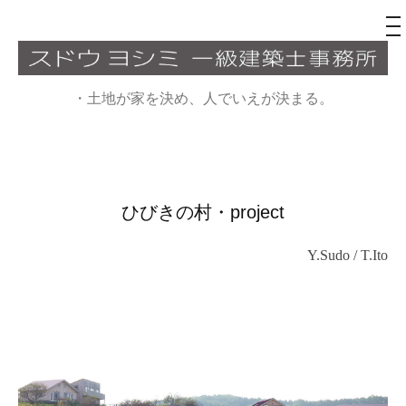
メ
ニ
ュ
コ
ー
ン
・土地が家を決め、人でいえが決まる。
テ
ン
ツ
へ
ひびきの村・project
ス
キ
Y.Sudo / T.Ito
ッ
プ