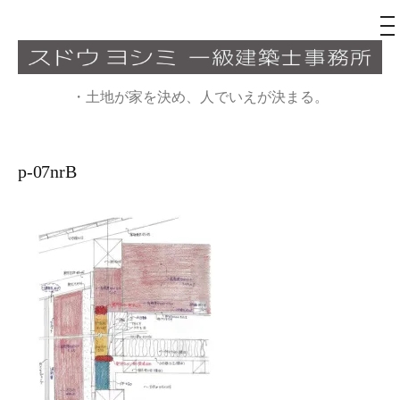
メ
ニ
ュ
コ
ー
ン
・土地が家を決め、人でいえが決まる。
テ
ン
ツ
p-07nrB
へ
ス
キ
ッ
プ