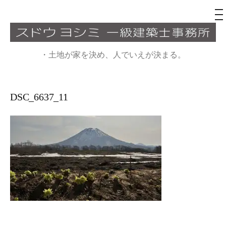
メ
ニ
ュ
コ
ー
ン
・土地が家を決め、人でいえが決まる。
テ
ン
ツ
DSC_6637_11
へ
ス
キ
ッ
プ