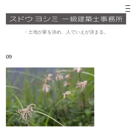
メ
ニ
ュ
コ
ー
ン
・土地が家を決め、人でいえが決まる。
テ
ン
ツ
09
へ
ス
キ
ッ
プ