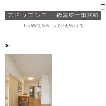
メ
ニ
ュ
コ
ー
ン
・土地が家を決め、人でいえが決まる。
テ
ン
ツ
06a
へ
ス
キ
ッ
プ