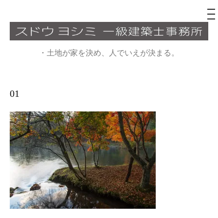
メ
ニ
ュ
コ
ー
ン
・土地が家を決め、人でいえが決まる。
テ
ン
ツ
01
へ
ス
キ
ッ
プ